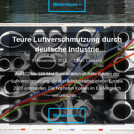
Weiterlesen »
Teure Luftverschmutzung durch
deutsche Industrie
9. November 2011
1 Min. Lesezeit
Auf 102 bis 169 Mrd Euro beliefen sich die Kosten der
Luftverschmutzung, die durch Industriebetriebe in Europa
2009 entstanden. Die höchsten Kosten im Eu-Vergleich
verursachte…
Weiterlesen »