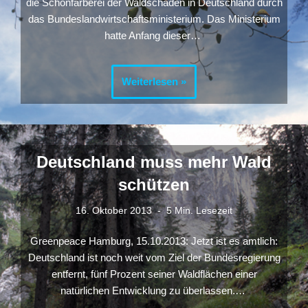
die Schönfärberei der Waldschäden in Deutschland durch
das Bundeslandwirtschaftsministerium. Das Ministerium
hatte Anfang dieser…
Weiterlesen »
Deutschland muss mehr Wald
schützen
16. Oktober 2013
5 Min. Lesezeit
Greenpeace Hamburg, 15.10.2013: Jetzt ist es amtlich:
Deutschland ist noch weit vom Ziel der Bundesregierung
entfernt, fünf Prozent seiner Waldflächen einer
natürlichen Entwicklung zu überlassen.…