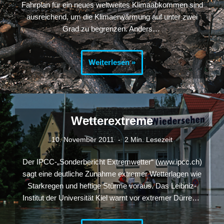
Fahrplan für ein neues weltweites Klimaabkommen sind
ausreichend, um die Klimaerwärmung auf unter zwei
Grad zu begrenzen. Anders…
Weiterlesen »
Wetterextreme
10. November 2011
2 Min. Lesezeit
Der IPCC-„Sonderbericht Extremwetter“ (www.ipcc.ch)
sagt eine deutliche Zunahme extremer Wetterlagen wie
Starkregen und heftige Stürme voraus. Das Leibniz-
Institut der Universität Kiel warnt vor extremer Dürre…