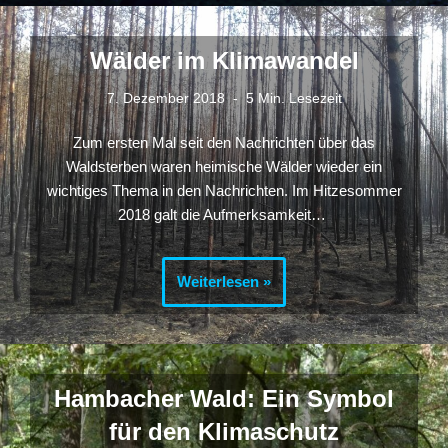
Wälder im Klimawandel
7. Dezember 2018
5 Min. Lesezeit
Zum ersten Mal seit den Nachrichten über das
Waldsterben waren heimische Wälder wieder ein
wichtiges Thema in den Nachrichten. Im Hitzesommer
2018 galt die Aufmerksamkeit…
Weiterlesen »
Hambacher Wald: Ein Symbol
für den Klimaschutz