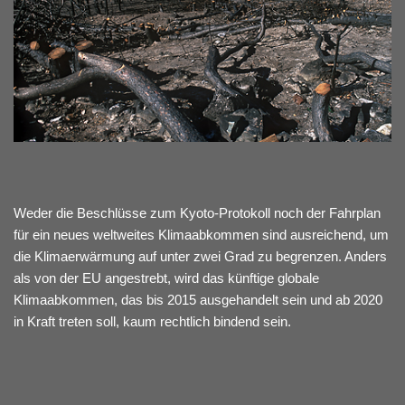
Weder die Beschlüsse zum Kyoto-Protokoll noch der Fahrplan
für ein neues weltweites Klimaabkommen sind ausreichend, um
die Klimaerwärmung auf unter zwei Grad zu begrenzen. Anders
als von der EU angestrebt, wird das künftige globale
Klimaabkommen, das bis 2015 ausgehandelt sein und ab 2020
in Kraft treten soll, kaum rechtlich bindend sein.