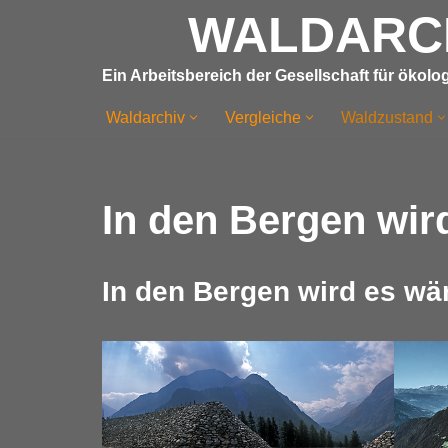
WALDARC
Zum
Ein Arbeitsbereich der Gesellschaft für ökol
Inhalt
springen
Waldarchiv
Vergleiche
Waldzustand
In den Bergen wir
In den Bergen wird es wä