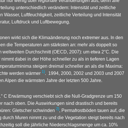
tur nur wenig über regionale Veränderungen aus, denn alle
teilung unterschiedlich verändern: Intensität und zeitliche
Wasser, Luftfeuchtigkeit, zeitliche Verteilung und Intensität
tur, Luftdruck und Luftbewegung.
ionen wirkt sich die Klimaänderung noch extremer aus. In den
gen die Temperaturen am stärksten an: mehr als doppelt so
im weltweiten Durchschnitt (OECD, 2007): um etwa 2°C. Die
 nimmt dabei in der Höhe schneller zu als in tieferen Lagen
mperaturminima steigen dreimal schneller an als die Maxima:
1)
ächte werden wärmer
. 1994, 2000, 2002 und 2003 und 2007
en Alpen die wärmsten Jahre der letzten 500 Jahre.
1° C Erwärmung verschiebt sich die Null-Gradgrenze um 150
 nach oben. Die Auswirkungen sind drastisch und bereits
2)
püren: Gletscher schwinden
, Permafrostböden tauen auf, die
 durch Muren nimmt zu und die Vegetation steigt bereits nach
chzeitig soll die jährliche Niederschlagsmenge um ca. 10%