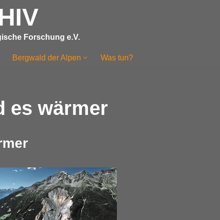
HIV
ogische Forschung e.V.
Bergwald der Alpen
Was tun?
d es wärmer
rmer