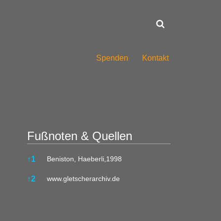
Spenden
Kontakt
Fußnoten & Quellen
Fußnoten & Quellen
↑
1
Beniston, Haeberli,1998
↑
2
www.gletscherarchiv.de