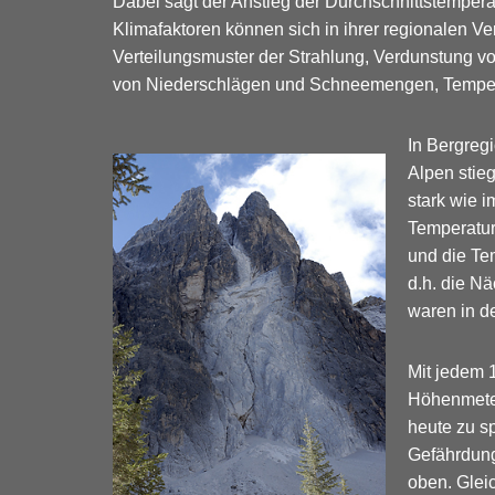
Dabei sagt der Anstieg der Durchschnittstempera
Klimafaktoren können sich in ihrer regionalen Ver
Verteilungsmuster der Strahlung, Verdunstung von 
von Niederschlägen und Schneemengen, Tempera
In Bergreg
Alpen stie
stark wie 
Temperatur
und die Te
d.h. die N
waren in d
Mit jedem 
Höhenmeter
heute zu s
Gefährdung
oben. Glei