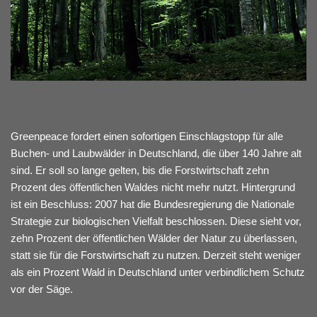
Greenpeace fordert einen sofortigen Einschlagstopp für alle
Buchen- und Laubwälder in Deutschland, die über 140 Jahre alt
sind. Er soll so lange gelten, bis die Forstwirtschaft zehn
Prozent des öffentlichen Waldes nicht mehr nutzt. Hintergrund
ist ein Beschluss: 2007 hat die Bundesregierung die Nationale
Strategie zur biologischen Vielfalt beschlossen. Diese sieht vor,
zehn Prozent der öffentlichen Wälder der Natur zu überlassen,
statt sie für die Forstwirtschaft zu nutzen. Derzeit steht weniger
als ein Prozent Wald in Deutschland unter verbindlichem Schutz
vor der Säge.