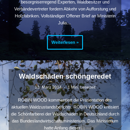
besorgniserregend Experten, Waldbesitzer und
Verbändevertreter fordern Abkehr von Aufforstung und
Holzfabriken. Vollständiger Offener Brief an Ministerin
Julia…
Weiterlesen »
Waldschäden schöngeredet
13. März 2014
1 Min. Lesezeit
ROBIN WOOD kommentiert die Präsentation des
aktuellen Waldzustandsberichts. ROBIN WOOD kritisiert
die Schönfärberei der Waldschäden in Deutschland durch
das Bundeslandwirtschaftsministerium. Das Ministerium
hatte Anfang dieser…