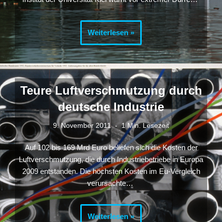
Weiterlesen »
Teure Luftverschmutzung durch
deutsche Industrie
9. November 2011
1 Min. Lesezeit
Auf 102 bis 169 Mrd Euro beliefen sich die Kosten der
Luftverschmutzung, die durch Industriebetriebe in Europa
2009 entstanden. Die höchsten Kosten im Eu-Vergleich
verursachte…
Weiterlesen »