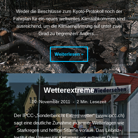
Weder die Beschlüsse zum Kyoto-Protokoll noch der
Fahrplan für ein neues weltweites Klimaabkommen sind
ausreichend, um die Klimaerwärmung auf unter zwei
Grad zu begrenzen. Anders…
Weiterlesen »
Wetterextreme
10. November 2011
2 Min. Lesezeit
Der IPCC-„Sonderbericht Extremwetter“ (www.ipcc.ch)
sagt eine deutliche Zunahme extremer Wetterlagen wie
Starkregen und heftige Stürme voraus. Das Leibniz-
Institut der Universität Kiel warnt vor extremer Dürre…