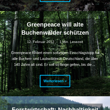
Greenpeace will alte
Buchenwälder schützen
12. Februar 2012
1 Min. Lesezeit
Greenpeace fordert einen sofortigen Einschlagstopp für
alle Buchen- und Laubwälder in Deutschland, die über
140 Jahre alt sind. Er soll so lange gelten, bis die…
Weiterlesen »
Forstwirtschaft: Nachhaltigkeit